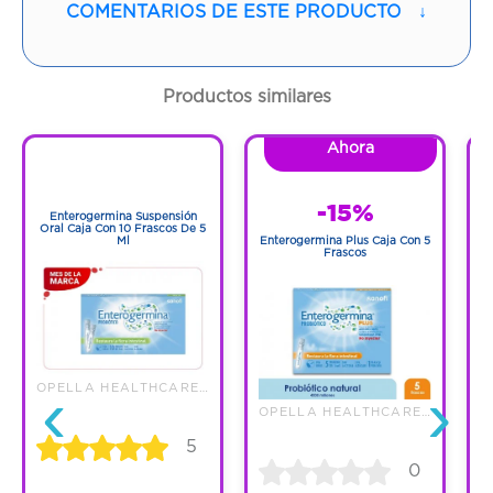
Vía de administración:
ORAL
COMENTARIOS DE ESTE PRODUCTO
↓
Contenido:
1 Und
Productos similares
Cantidad:
50 Tabletas
Ahora
1
Código:
1268666
1
-15%
Enterogermina Suspensión
Oral Caja Con 10 Frascos De 5
Ml
Enterogermina Plus Caja Con 5
Frascos
‹
›
OPELLA HEALTHCARE COLOMBIA SAS
OPELLA HEALTHCARE COLOMBIA SAS
5
0