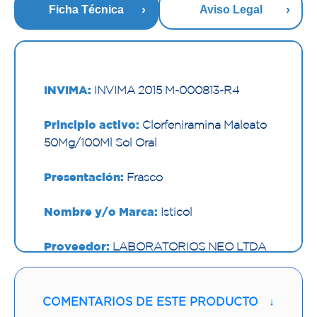
Ficha Técnica
Aviso Legal
INVIMA:
INVIMA 2015 M-000813-R4
Principio activo:
Clorfeniramina Maleato
50Mg/100Ml Sol Oral
Presentación:
Frasco
Nombre y/o Marca:
Isticol
Proveedor:
LABORATORIOS NEO LTDA
Vía de administración:
ORAL
COMENTARIOS DE ESTE PRODUCTO
↓
Contenido:
120 Ml