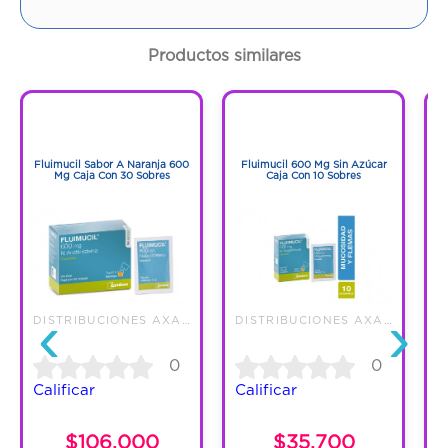
Cantidad:
1 Frasco
Productos similares
Código:
1270003
1
1
1
1
Fluimucil Sabor A Naranja 600
Fluimucil 600 Mg Sin Azúcar
N
Mg Caja Con 30 Sobres
Caja Con 10 Sobres
‹
›
DISTRIBUCIONES AXA S.A.S.
DISTRIBUCIONES AXA S.A.S.
G
0
0
Calificar
Calificar
C
$106.000
$35.700