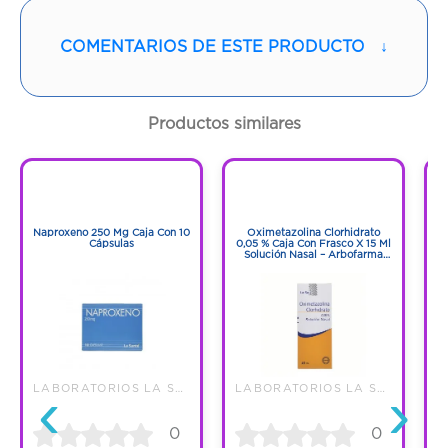
Vía de administración:
ORAL
COMENTARIOS DE ESTE PRODUCTO
↓
Contenido:
1 Und
Productos similares
Cantidad:
30 Tabletas
1
1
Código:
1284952
1
1
Naproxeno 250 Mg Caja Con 10
Oximetazolina Clorhidrato
Cápsulas
0,05 % Caja Con Frasco X 15 Ml
Solución Nasal – Arbofarma
S.A.S.
‹
›
LABORATORIOS LA SANTE S A
LABORATORIOS LA SANTE S A
0
0