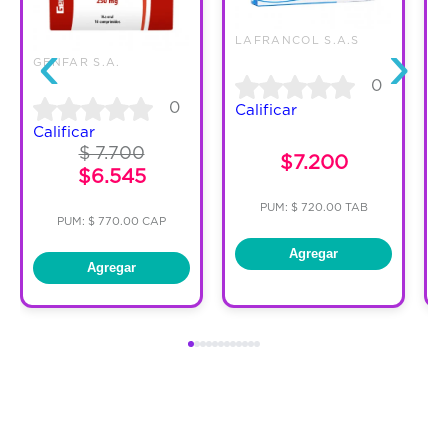
‹
›
LAFRANCOL S.A.S
GENFAR S.A.
0
0
Calificar
Calificar
C
$ 7.700
$7.200
$6.545
PUM: $ 720.00 TAB
PUM: $ 770.00 CAP
Agregar
Agregar