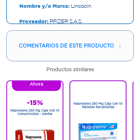
Nombre y/o Marca:
Lincocin
Proveedor:
PFIZER S.A.S.
Vía de administración:
INTRAVENOSA/INTRAMUSCULAR
COMENTARIOS DE ESTE PRODUCTO
↓
Contenido:
2 Ml
Productos similares
Cantidad:
5 Frascos
Ahora
1
Código:
1271206
1
-15%
Naproxeno 250 Mg Caja Con 10
Tabletas Recubiertas
Naproxeno 250 Mg Caja Con 10
N
Comprimidos - Genfar