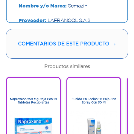
Nombre y/o Marca:
Semazin
Proveedor:
LAFRANCOL S.A.S
Vía de administración:
VAGINAL
COMENTARIOS DE ESTE PRODUCTO
↓
Contenido:
1 Óvulo
Cantidad:
1 Und
Productos similares
Código:
1273140
1
1
1
1
Naproxeno 250 Mg Caja Con 10
Funide En Loción 1% Caja Con
F
Tabletas Recubiertas
Spray Con 30 Ml