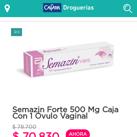
RX
Semazin Forte 500 Mg Caja
Con 1 Óvulo Vaginal
$ 78.700
$ 70.830
AHORA