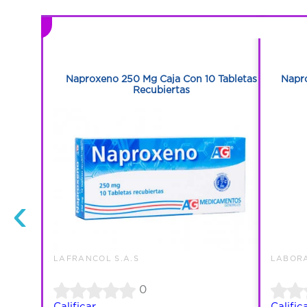
1
1
n 10
Naproxeno 250 Mg Caja Con 10 Tabletas
Napr
Recubiertas
‹
LAFRANCOL S.A.S
LABORA
0
Calificar
Calific