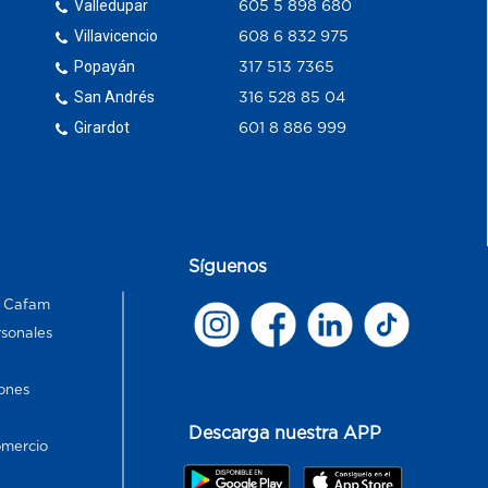
Valledupar
605 5 898 680
Villavicencio
608 6 832 975
Popayán
317 513 7365
San Andrés
316 528 85 04
Girardot
601 8 886 999
Síguenos
s Cafam
rsonales
ones
Descarga nuestra APP
omercio