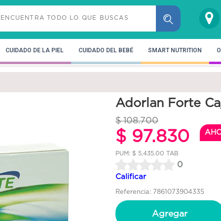
CUIDADO DE LA PIEL
CUIDADO DEL BEBÉ
SMART NUTRITION
O
Adorlan Forte Ca
$ 108.700
$ 97.830
AH
PUM: $ 5,435.00 TAB
0
Calificar
Referencia: 7861073904335
Agregar