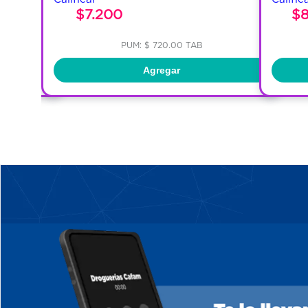
45
$7.200
$
PUM: $ 720.00 TAB
Agregar