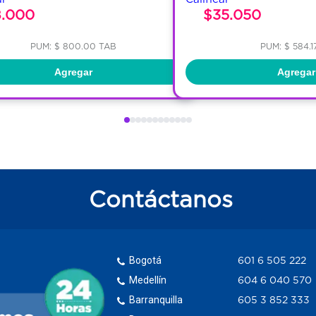
8.000
$35.050
PUM: $ 800.00 TAB
PUM: $ 584.1
Agregar
Agregar
Contáctanos
Bogotá
601 6 505 222
Medellín
604 6 040 570
Barranquilla
605 3 852 333