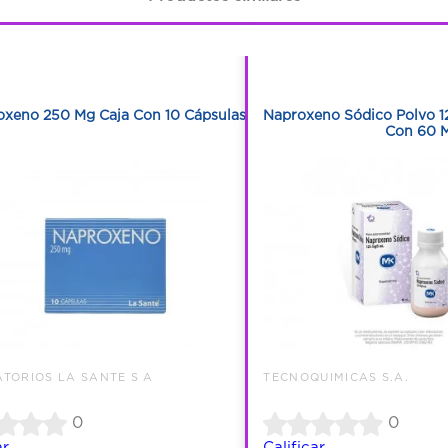
1
1
1
1
oxeno 250 Mg Caja Con 10 Cápsulas
Naproxeno Sódico Polvo 1
Con 60 M
TORIOS LA SANTE S A
TECNOQUIMICAS S.A.
0
0
ar
Calificar