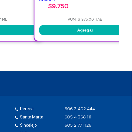
$9.750
7 ML
PUM: $ 975.00 TAB
Agregar
Pereira
606 3 402 444
Santa Marta
605 4 368 111
Sincelejo
605 2 771 126