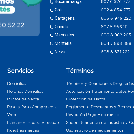
Bucaramanga
607 6 976 777
Cali
602 4 854 777
Cartagena
605 6 945 222
Cúcuta
607 5 956 111
Manizales
606 8 962 205
Monteria
604 7 898 888
Neiva
608 8 631 222
Servicios
Términos
Domicilios
Términos y Condiciones Droguería
Horarios Domicilios
Autorización Tratamiento Datos Pe
Puntos de Venta
Proteccion de Datos
Paso a Paso Compra en la
Reglamento Descuentos y Promoci
Web
Reversión Pago Electrónico
Llámanos, separa y recoge
Superintendencia de Industria y C
Nuestras marcas
Uso seguro de medicamentos