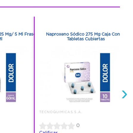
1
1
25 Mg/ 5 Ml Frasco
Naproxeno Sódico 275 Mg Caja Con 10
l
Tabletas Cubiertas
›
TECNOQUIMICAS S.A.
0
Calificar