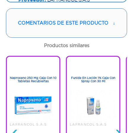
Vía de administración:
ORAL
COMENTARIOS DE ESTE PRODUCTO
↓
Contenido:
1 Und
Cantidad:
28 Tabletas
Productos similares
Código:
1279200
1
1
1
1
Naproxeno 250 Mg Caja Con 10
Funide En Loción 1% Caja Con
F
Tabletas Recubiertas
Spray Con 30 Ml
‹
›
LAFRANCOL S.A.S
LAFRANCOL S.A.S
L