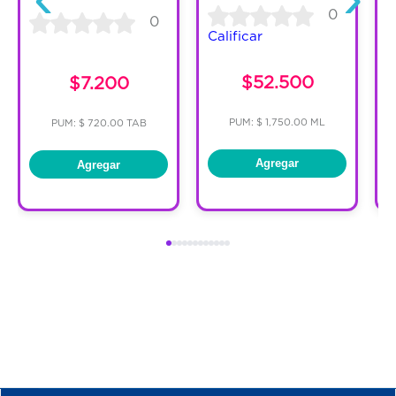
0
0
Calificar
C
$52.500
$7.200
PUM: $ 1,750.00 ML
PUM: $ 720.00 TAB
Agregar
Agregar