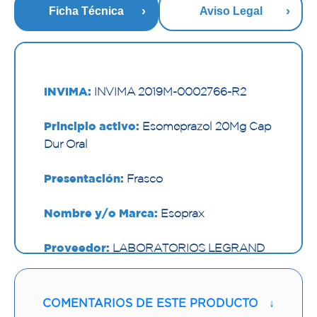
Ficha Técnica
Aviso Legal
INVIMA:
INVIMA 2019M-0002766-R2
Principio activo:
Esomeprazol 20Mg Cap
Dur Oral
Presentación:
Frasco
Nombre y/o Marca:
Esoprax
Proveedor:
LABORATORIOS LEGRAND
S.A.
Vía de administración:
ORAL
COMENTARIOS DE ESTE PRODUCTO
↓