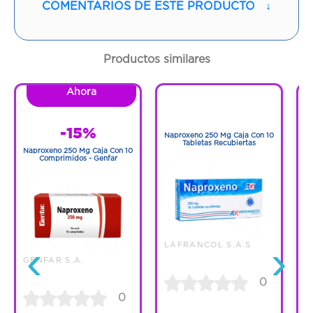
COMENTARIOS DE ESTE PRODUCTO
↓
Contenido:
1 Und
Cantidad:
30 Tabletas
Productos similares
Código:
1276135
Ahora
1
1
-15%
Naproxeno 250 Mg Caja Con 10
N
Tabletas Recubiertas
Naproxeno 250 Mg Caja Con 10
Comprimidos - Genfar
‹
›
LAFRANCOL S.A.S
GENFAR S.A.
0
0