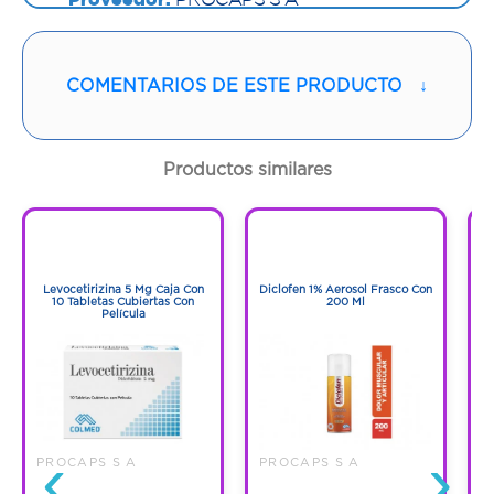
Vía de administración:
ORAL
COMENTARIOS DE ESTE PRODUCTO
↓
Contenido:
1 Und
Cantidad:
3 Tabletas
Productos similares
Código:
1276161
1
1
1
1
Levocetirizina 5 Mg Caja Con
Diclofen 1% Aerosol Frasco Con
F
10 Tabletas Cubiertas Con
200 Ml
Película
‹
›
PROCAPS S A
PROCAPS S A
P