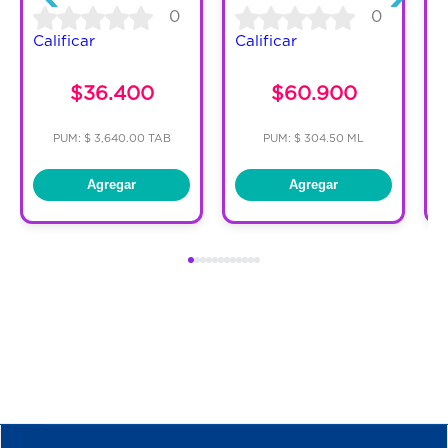
0
0
Calificar
Calificar
C
$36.400
$60.900
PUM: $ 3,640.00 TAB
PUM: $ 304.50 ML
Agregar
Agregar