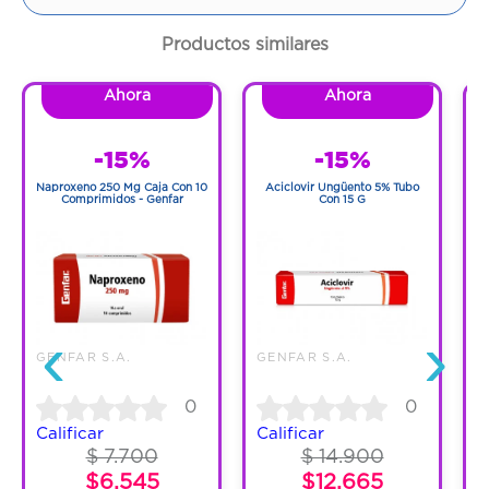
Cantidad:
1 Tubo
Productos similares
Código:
362645
Ahora
Ahora
-15%
-15%
Naproxeno 250 Mg Caja Con 10
Aciclovir Ungüento 5% Tubo
0
Comprimidos - Genfar
Con 15 G
‹
›
G
GENFAR S.A.
GENFAR S.A.
0
0
C
Calificar
Calificar
$ 7.700
$ 14.900
$6.545
$12.665