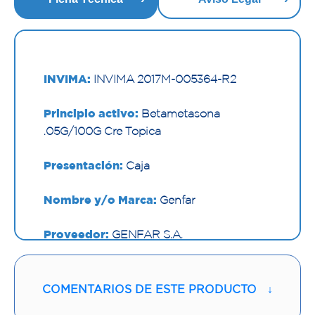
INVIMA:
INVIMA 2017M-005364-R2
Principio activo:
Betametasona
.05G/100G Cre Topica
Presentación:
Caja
Nombre y/o Marca:
Genfar
Proveedor:
GENFAR S.A.
Vía de administración:
TOPICA
COMENTARIOS DE ESTE PRODUCTO
↓
Contenido:
40 G