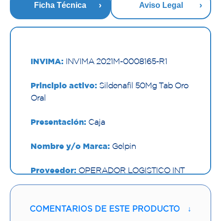
Ficha Técnica
Aviso Legal
INVIMA:
INVIMA 2021M-0008165-R1
Principio activo:
Sildenafil 50Mg Tab Oro
Oral
Presentación:
Caja
Nombre y/o Marca:
Gelpin
Proveedor:
OPERADOR LOGISTICO INT
DE MEDI
Vía de administración:
ORAL
COMENTARIOS DE ESTE PRODUCTO
↓