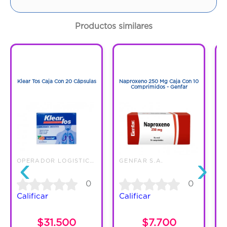
Contenido:
1 Und
Productos similares
Cantidad:
4 Tabletas
1
1
Código:
1278266
1
1
Klear Tos Caja Con 20 Cápsulas
Naproxeno 250 Mg Caja Con 10
N
Comprimidos - Genfar
‹
›
OPERADOR LOGISTICO INT DE MEDI
GENFAR S.A.
L
0
0
Calificar
Calificar
C
$31.500
$7.700