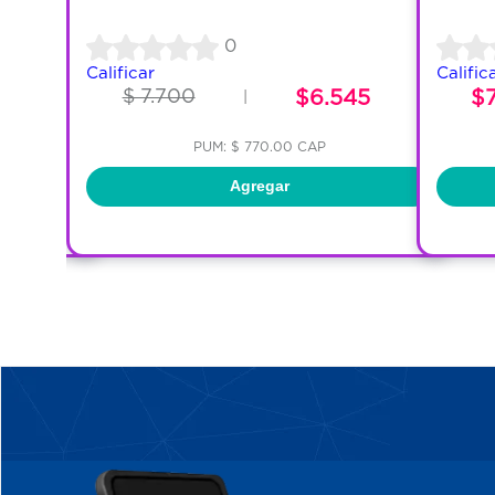
0
Calificar
Calific
$ 7.700
$6.545
$
|
PUM: $ 770.00 CAP
Agregar