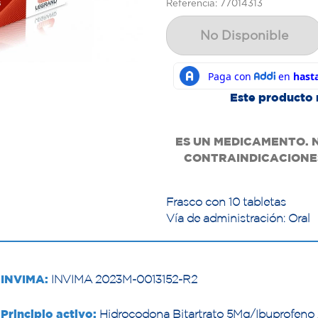
Referencia: 77014313
No Disponible
Este producto 
ES UN MEDICAMENTO. 
CONTRAINDICACIONES
Frasco con 10 tabletas
Vía de administración: Oral
INVIMA:
INVIMA 2023M-0013152-R2
Principio activo:
Hidrocodona Bitartrato 5Mg/Ibuprofeno