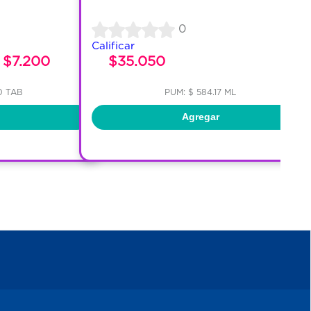
0
Calificar
$7.200
$35.050
0 TAB
PUM: $ 584.17 ML
Agregar