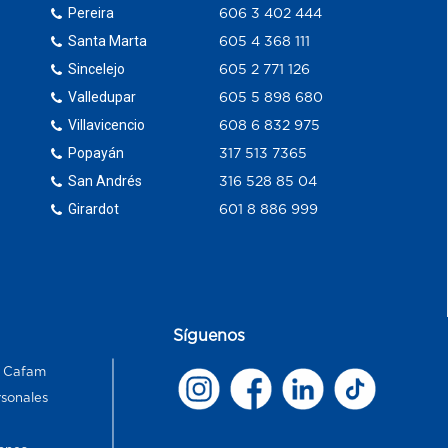
Pereira
606 3 402 444
Santa Marta
605 4 368 111
Sincelejo
605 2 771 126
Valledupar
605 5 898 680
Villavicencio
608 6 832 975
Popayán
317 513 7365
San Andrés
316 528 85 04
Girardot
601 8 886 999
Síguenos
s Cafam
rsonales