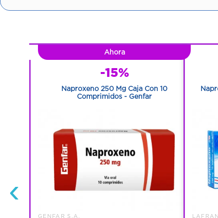
Ahora
-15%
Recubiertas
Naproxeno 250 Mg Caja Con 10
Napr
Comprimidos - Genfar
‹
GENFAR S.A.
LAFRAN