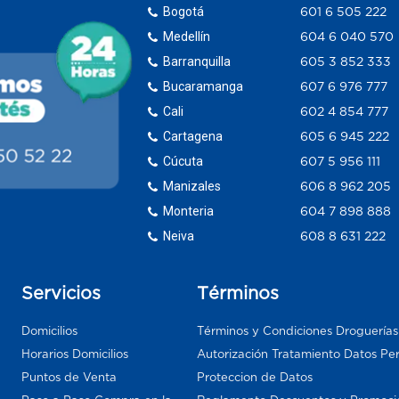
Bogotá
601 6 505 222
Medellín
604 6 040 570
Barranquilla
605 3 852 333
Bucaramanga
607 6 976 777
Cali
602 4 854 777
Cartagena
605 6 945 222
Cúcuta
607 5 956 111
Manizales
606 8 962 205
Monteria
604 7 898 888
Neiva
608 8 631 222
Servicios
Términos
Domicilios
Términos y Condiciones Droguería
Horarios Domicilios
Autorización Tratamiento Datos Pe
Puntos de Venta
Proteccion de Datos