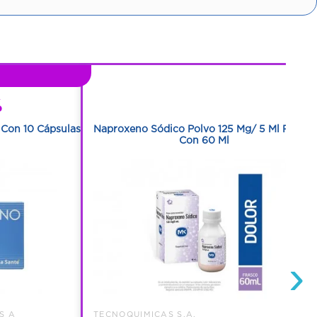
1
%
1
Con 10 Cápsulas
Naproxeno Sódico Polvo 125 Mg/ 5 Ml Frasco
Con 60 Ml
›
S A
TECNOQUIMICAS S.A.