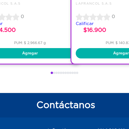
COL S.A.S
LAFRANCOL S.A.S
0
0
ar
Calificar
4.500
$16.900
PUM: $ 2,966.67 g
PUM: $ 140.8
Agregar
Agregar
Contáctanos