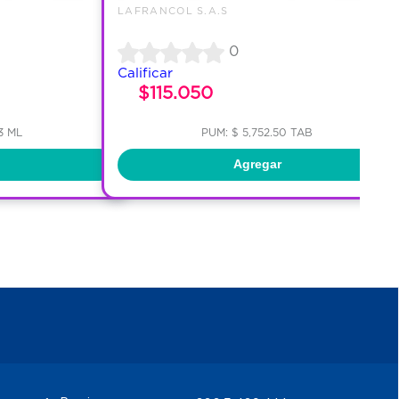
LAFRANCOL S.A.S
0
Calificar
$115.050
3 ML
PUM: $ 5,752.50 TAB
Agregar