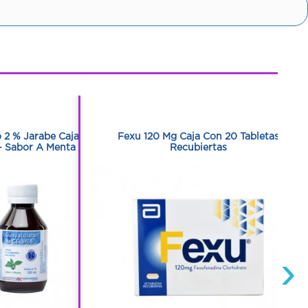
1
1
o 2 % Jarabe Caja
Fexu 120 Mg Caja Con 20 Tabletas
- Sabor A Menta
Recubiertas
›