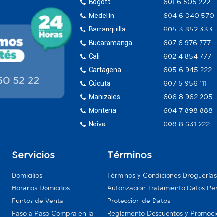
Bogotá
601 6 505 222
Medellín
604 6 040 570
Barranquilla
605 3 852 333
Bucaramanga
607 6 976 777
Cali
602 4 854 777
Cartagena
605 6 945 222
Cúcuta
607 5 956 111
Manizales
606 8 962 205
Monteria
604 7 898 888
Neiva
608 8 631 222
Servicios
Términos
Domicilios
Términos y Condiciones Droguería
Horarios Domicilios
Autorización Tratamiento Datos Pe
Puntos de Venta
Proteccion de Datos
Paso a Paso Compra en la
Reglamento Descuentos y Promoci