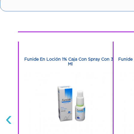
1
1
Tabletas
Funide En Loción 1% Caja Con Spray Con 30
Funide 
Ml
‹