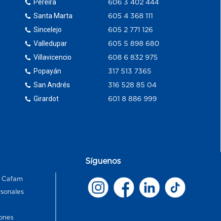
Pereira
606 3 402 444
Santa Marta
605 4 368 111
Sincelejo
605 2 771 126
Valledupar
605 5 898 680
Villavicencio
608 6 832 975
Popayán
317 513 7365
San Andrés
316 528 85 04
Girardot
601 8 886 999
Síguenos
s Cafam
rsonales
ones