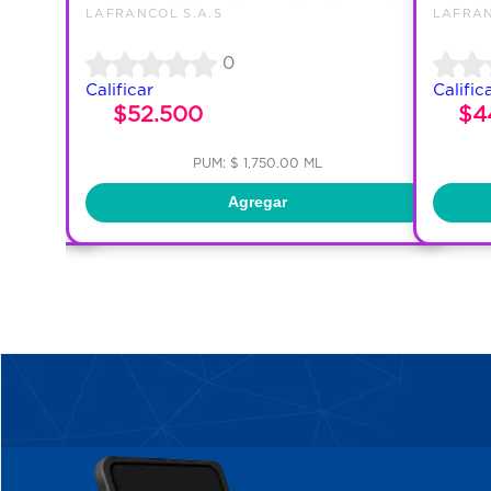
LAFRANCOL S.A.S
LAFRAN
0
Calificar
Calific
$52.500
$4
PUM: $ 1,750.00 ML
Agregar