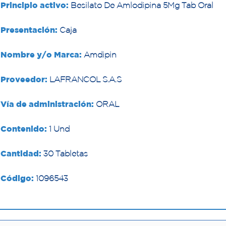
Principio activo:
Besilato De Amlodipina 5Mg Tab Oral
Presentación:
Caja
Nombre y/o Marca:
Amdipin
Proveedor:
LAFRANCOL S.A.S
Vía de administración:
ORAL
Contenido:
1 Und
Cantidad:
30 Tabletas
Código:
1096543