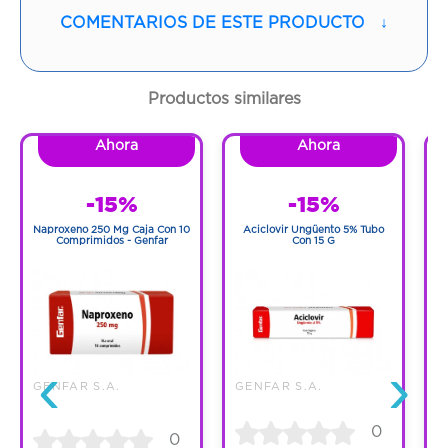
COMENTARIOS DE ESTE PRODUCTO
↓
Contenido:
1 Und
Cantidad:
30 Tabletas
Productos similares
Código:
324024
Ahora
Ahora
-15%
-15%
Naproxeno 250 Mg Caja Con 10
Aciclovir Ungüento 5% Tubo
0
Comprimidos - Genfar
Con 15 G
‹
›
G
GENFAR S.A.
GENFAR S.A.
0
0
C