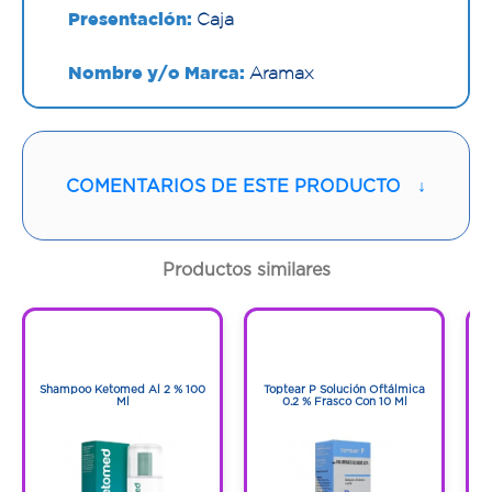
Presentación:
Caja
Nombre y/o Marca:
Aramax
Proveedor:
MEGALABS COLOMBIA SAS
Vía de administración:
ORAL
COMENTARIOS DE ESTE PRODUCTO
↓
Contenido:
1 Und
Productos similares
Cantidad:
30 Cápsulas
1
1
Código:
1257749
1
1
Shampoo Ketomed Al 2 % 100
Toptear P Solución Oftálmica
Ml
0.2 % Frasco Con 10 Ml
Pr