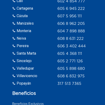
Cali
602 4 854 777
Cartagena
605 6 945 222
Cúcuta
607 5 956 111
Manizales
606 8 962 205
Monteria
604 7 898 888
Neiva
608 8 631 222
Pereira
606 3 402 444
Santa Marta
605 4 368 111
Sincelejo
605 2 771 126
Valledupar
605 5 898 680
Villavicencio
608 6 832 975
Popayán
317 513 7365
Beneficios
Beneficios Exclusivos