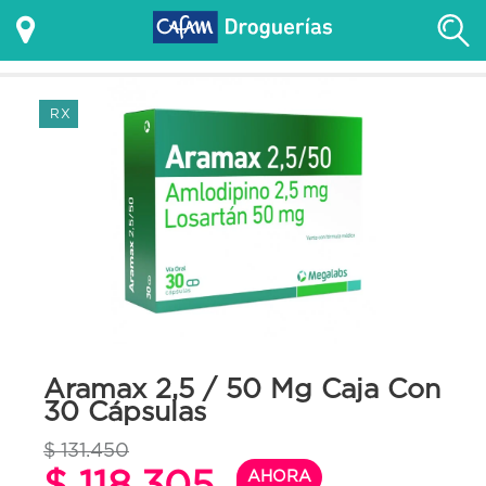
RX
Aramax 2,5 / 50 Mg Caja Con
30 Cápsulas
$ 131.450
$ 118.305
AHORA