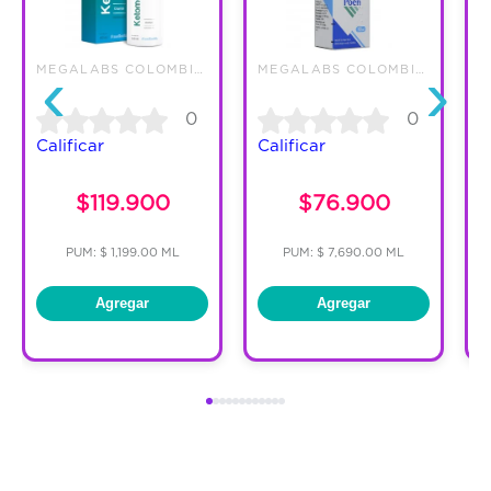
‹
›
MEGALABS COLOMBIA SAS
MEGALABS COLOMBIA SAS
0
0
Calificar
Calificar
C
$119.900
$76.900
PUM: $ 1,199.00 ML
PUM: $ 7,690.00 ML
Agregar
Agregar