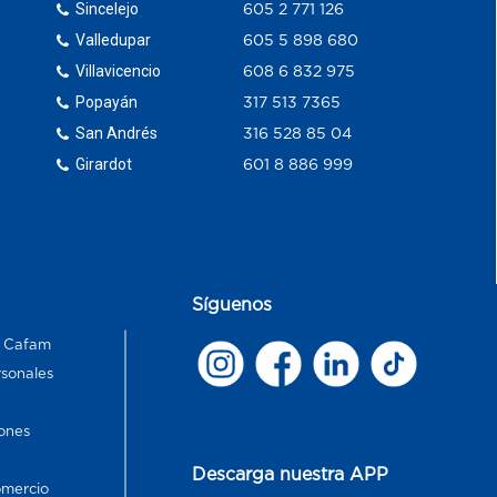
Sincelejo
605 2 771 126
Valledupar
605 5 898 680
Villavicencio
608 6 832 975
Popayán
317 513 7365
San Andrés
316 528 85 04
Girardot
601 8 886 999
Síguenos
s Cafam
rsonales
ones
Descarga nuestra APP
omercio