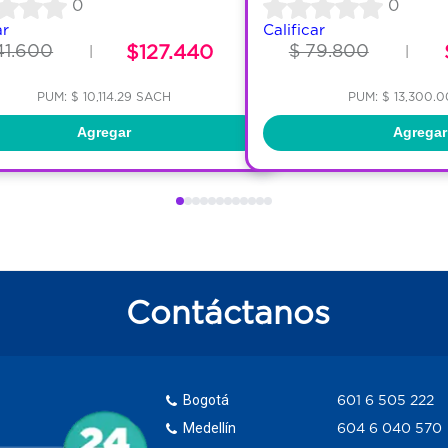
0
0
ar
Calificar
41.600
$127.440
$ 79.800
|
|
PUM: $ 10,114.29 SACH
PUM: $ 13,300.
Agregar
Agregar
Contáctanos
Bogotá
601 6 505 222
Medellín
604 6 040 570