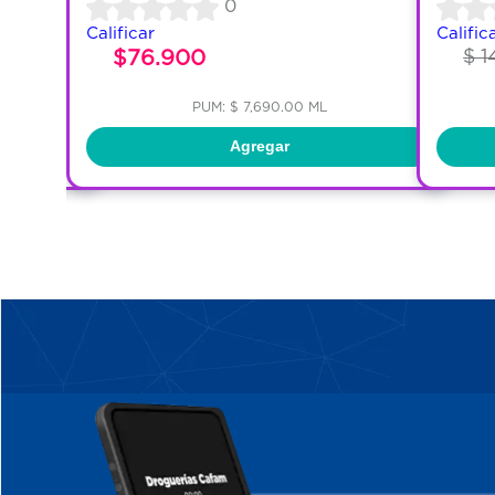
0
Calificar
Calific
$76.900
$ 1
PUM: $ 7,690.00 ML
Agregar