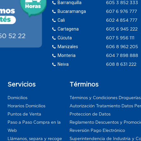
Barranquilla
605 3 852 333
Bucaramanga
607 6 976 777
Cali
602 4 854 777
Cartagena
605 6 945 222
Cúcuta
607 5 956 111
Manizales
606 8 962 205
Monteria
604 7 898 888
Neiva
608 8 631 222
Servicios
Términos
Domicilios
Términos y Condiciones Droguería
Horarios Domicilios
Autorización Tratamiento Datos Pe
Puntos de Venta
Proteccion de Datos
Paso a Paso Compra en la
Reglamento Descuentos y Promoci
Web
Reversión Pago Electrónico
Llámanos, separa y recoge
Superintendencia de Industria y C