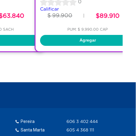
0
Calificar
$63.840
$ 99.900
$89.910
|
00 SACH
PUM: $ 9,990.00 CAP
Agregar
Pereira
606 3 402 444
Santa Marta
605 4 368 111