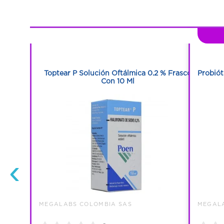
1
1
00 Ml
Toptear P Solución Oftálmica 0.2 % Frasco
Probiót
Con 10 Ml
‹
MEGALABS COLOMBIA SAS
MEGALA