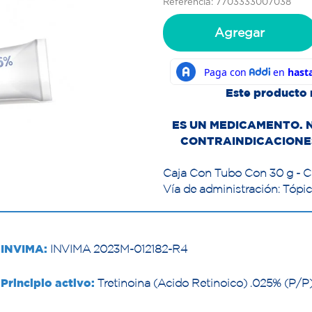
Referencia: 7703333007038
Agregar
Este producto 
ES UN MEDICAMENTO. 
CONTRAINDICACIONES
Caja Con Tubo Con 30 g - 
Vía de administración: Tópi
INVIMA:
INVIMA 2023M-012182-R4
Principio activo:
Tretinoina (Acido Retinoico) .025% (P/P