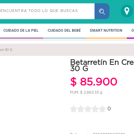
CUIDADO DE LA PIEL
CUIDADO DEL BEBÉ
SMART NUTRITION
O
Con 30 G
Betarretín En C
30 G
$ 85.900
PUM: $ 2,863.33 g
0