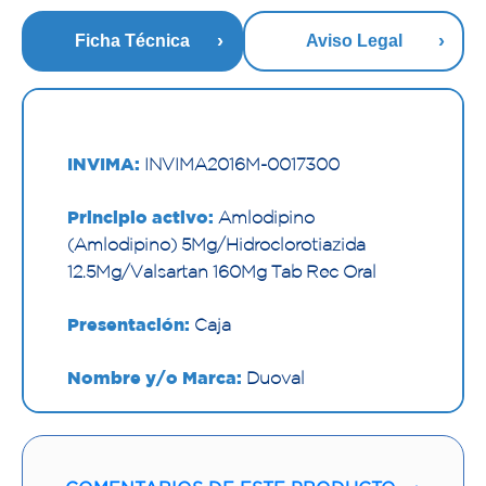
Ficha Técnica
Aviso Legal
INVIMA:
INVIMA2016M-0017300
Principio activo:
Amlodipino
(Amlodipino) 5Mg/Hidroclorotiazida
12.5Mg/Valsartan 160Mg Tab Rec Oral
Presentación:
Caja
Nombre y/o Marca:
Duoval
Proveedor:
MEGALABS COLOMBIA SAS
Vía de administración:
ORAL