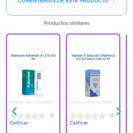
COMENTARIOS DE ESTE PRODUCTO
↓
Contenido:
1 Und
Productos similares
Cantidad:
30 Tabletas
1
1
Código:
1281946
1
1
Shampoo Ketomed Al 2 % 100
Toptear P Solución Oftálmica
Ml
0.2 % Frasco Con 10 Ml
Pr
‹
›
MEGALABS COLOMBIA SAS
MEGALABS COLOMBIA SAS
0
0
Calificar
Calificar
C