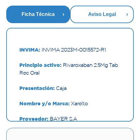
Ficha Técnica
Aviso Legal
INVIMA:
INVIMA 2023M-0015572-R1
Principio activo:
Rivaroxaban 2.5Mg Tab
Rec Oral
Presentación:
Caja
Nombre y/o Marca:
Xarelto
Proveedor:
BAYER S.A
Vía de administración:
ORAL