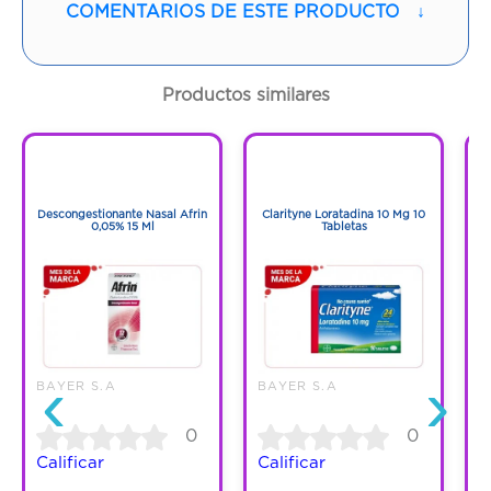
COMENTARIOS DE ESTE PRODUCTO
↓
Contenido:
1 Und
Cantidad:
56 Tabletas
Productos similares
Código:
1282266
1
1
1
1
Descongestionante Nasal Afrin
Clarityne Loratadina 10 Mg 10
Go
0,05% 15 Ml
Tabletas
‹
›
BAYER S.A
BAYER S.A
B
0
0
Calificar
Calificar
C