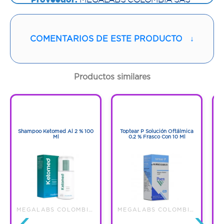
Vía de administración:
ORAL
COMENTARIOS DE ESTE PRODUCTO
↓
Contenido:
1 Und
Cantidad:
10 Tabletas
Productos similares
Código:
1282276
1
1
1
1
Shampoo Ketomed Al 2 % 100
Toptear P Solución Oftálmica
Ml
0.2 % Frasco Con 10 Ml
Pr
‹
›
MEGALABS COLOMBIA SAS
MEGALABS COLOMBIA SAS