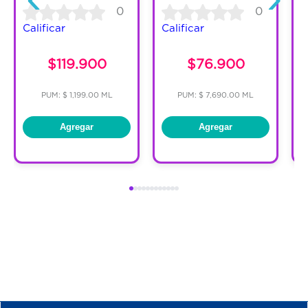
0
0
Calificar
Calificar
C
$119.900
$76.900
PUM: $ 1,199.00 ML
PUM: $ 7,690.00 ML
Agregar
Agregar