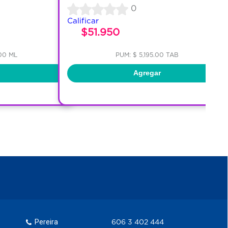
0
Calificar
$51.950
00 ML
PUM: $ 5,195.00 TAB
Agregar
Pereira
606 3 402 444