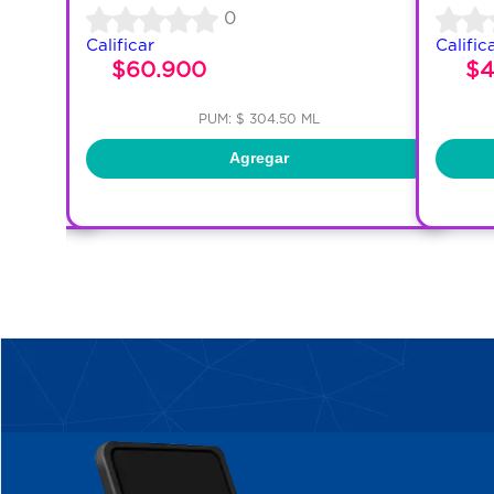
0
Calificar
Calific
$60.900
$4
PUM: $ 304.50 ML
Agregar