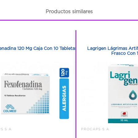
Productos similares
1
1
1
1
enadina 120 Mg Caja Con 10 Tabletas
Lagrigen Lágrimas Artif
Frasco Con 
S S A
PROCAPS S A