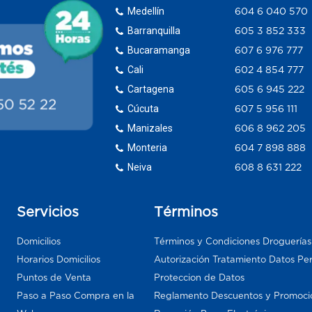
Medellín
604 6 040 570
Barranquilla
605 3 852 333
Bucaramanga
607 6 976 777
Cali
602 4 854 777
Cartagena
605 6 945 222
Cúcuta
607 5 956 111
Manizales
606 8 962 205
Monteria
604 7 898 888
Neiva
608 8 631 222
Servicios
Términos
Domicilios
Términos y Condiciones Droguería
Horarios Domicilios
Autorización Tratamiento Datos Pe
Puntos de Venta
Proteccion de Datos
Paso a Paso Compra en la
Reglamento Descuentos y Promoci