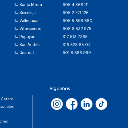
Santa Marta
605 4 368 111
Sincelejo
605 2 771 126
Valledupar
605 5 898 680
Villavicencio
608 6 832 975
Popayán
317 513 7365
San Andrés
316 528 85 04
Girardot
601 8 886 999
Síguenos
s Cafam
rsonales
ones