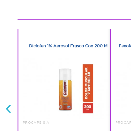
1
1
 Tabletas
Diclofen 1% Aerosol Frasco Con 200 Ml
Fexof
‹
PROCAPS S A
PROCAP