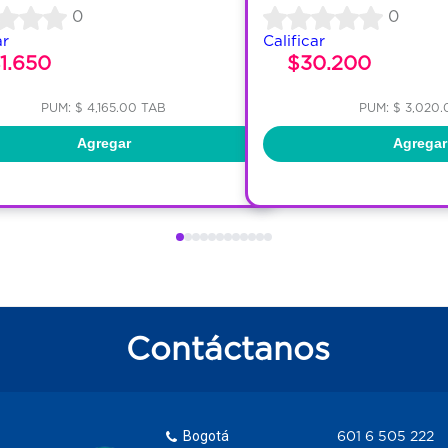
0
0
ar
Calificar
1.650
$30.200
PUM: $ 4,165.00 TAB
PUM: $ 3,020.
Agregar
Agregar
Contáctanos
Bogotá
601 6 505 222