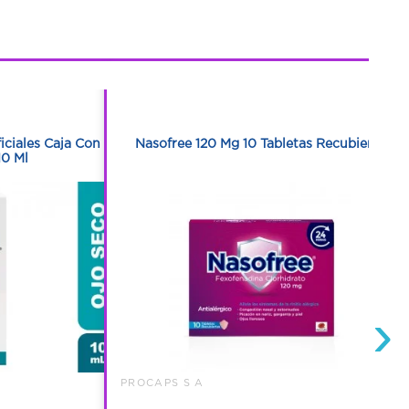
1
1
iciales Caja Con
Nasofree 120 Mg 10 Tabletas Recubiertas
10 Ml
›
PROCAPS S A