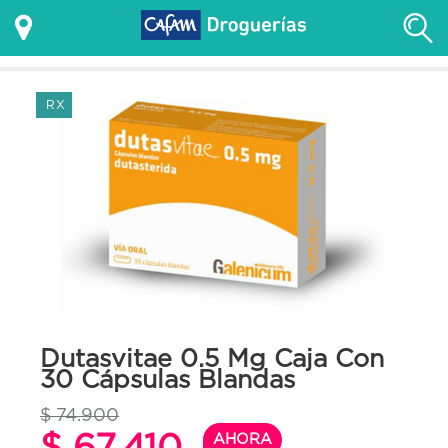
RX
Dutasvitae 0.5 Mg Caja Con
30 Cápsulas Blandas
$ 74.900
$ 67.410
AHORA