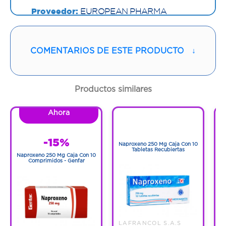
Proveedor:
EUROPEAN PHARMA
SOLUTIONS
Vía de administración:
ORAL
COMENTARIOS DE ESTE PRODUCTO
↓
Contenido:
1 Und
Productos similares
Cantidad:
30 Cápsulas
Ahora
1
Código:
1282975
1
-15%
Naproxeno 250 Mg Caja Con 10
N
Tabletas Recubiertas
Naproxeno 250 Mg Caja Con 10
Comprimidos - Genfar
LAFRANCOL S.A.S