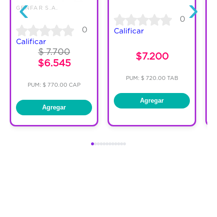
‹
›
GENFAR S.A.
0
0
Calificar
C
Calificar
$ 7.700
$7.200
$6.545
PUM: $ 720.00 TAB
PUM: $ 770.00 CAP
Agregar
Agregar