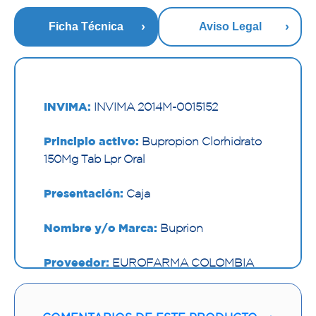
Ficha Técnica
Aviso Legal
INVIMA:
INVIMA 2014M-0015152
Principio activo:
Bupropion Clorhidrato
150Mg Tab Lpr Oral
Presentación:
Caja
Nombre y/o Marca:
Buprion
Proveedor:
EUROFARMA COLOMBIA
SAS
Vía de administración:
ORAL