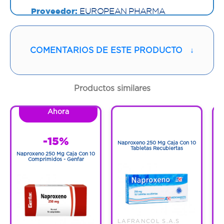
Proveedor:
EUROPEAN PHARMA
SOLUTIONS
Vía de administración:
ORAL
COMENTARIOS DE ESTE PRODUCTO
↓
Contenido:
1 Und
Productos similares
Cantidad:
20 Tabletas
Ahora
1
Código:
1282976
1
-15%
Naproxeno 250 Mg Caja Con 10
N
Tabletas Recubiertas
Naproxeno 250 Mg Caja Con 10
Comprimidos - Genfar
LAFRANCOL S.A.S