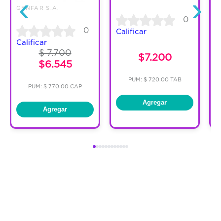
‹
›
GENFAR S.A.
0
0
Calificar
C
Calificar
$ 7.700
$7.200
$6.545
PUM: $ 720.00 TAB
PUM: $ 770.00 CAP
Agregar
Agregar