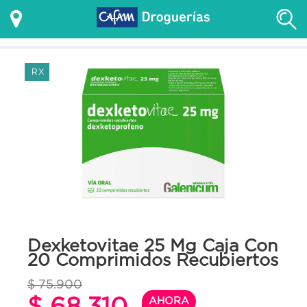
RX
Dexketovitae 25 Mg Caja Con
20 Comprimidos Recubiertos
$ 75.900
$ 68.310
AHORA