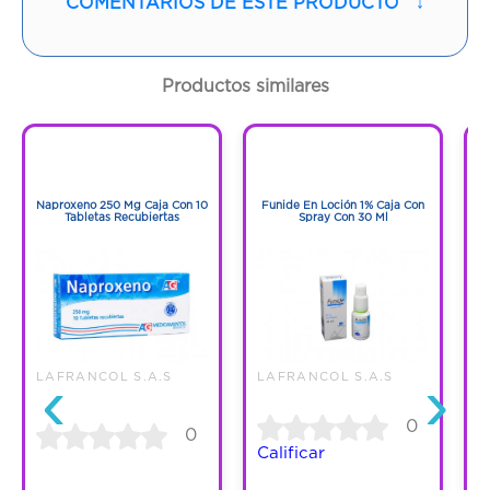
COMENTARIOS DE ESTE PRODUCTO
↓
Contenido:
1 Und
Cantidad:
90 Tabletas
Productos similares
Código:
1283947
1
1
1
1
Naproxeno 250 Mg Caja Con 10
Funide En Loción 1% Caja Con
F
Tabletas Recubiertas
Spray Con 30 Ml
‹
›
LAFRANCOL S.A.S
LAFRANCOL S.A.S
L
0
0
Calificar
C