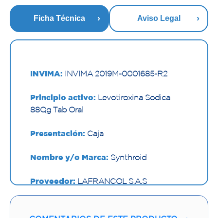
Ficha Técnica
Aviso Legal
INVIMA:
INVIMA 2019M-0001685-R2
Principio activo:
Levotiroxina Sodica
88µg Tab Oral
Presentación:
Caja
Nombre y/o Marca:
Synthroid
Proveedor:
LAFRANCOL S.A.S
Vía de administración:
ORAL