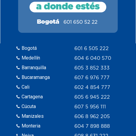
Bogotá
601 6 505 222
Medellín
604 6 040 570
Barranquilla
605 3 852 333
Bucaramanga
607 6 976 777
Cali
602 4 854 777
Cartagena
605 6 945 222
Cúcuta
607 5 956 111
Manizales
606 8 962 205
Monteria
604 7 898 888
Neiva
608 8 631 222