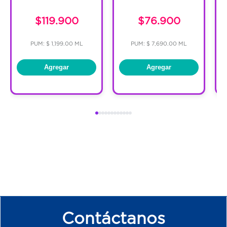
C
$119.900
$76.900
PUM: $ 1,199.00 ML
PUM: $ 7,690.00 ML
Agregar
Agregar
Contáctanos