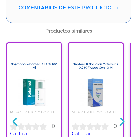
COMENTARIOS DE ESTE PRODUCTO
↓
Contenido:
1 Und
Cantidad:
30 Tabletas
Productos similares
Código:
1255940
1
1
1
1
Shampoo Ketomed Al 2 % 100
Toptear P Solución Oftálmica
Ml
0.2 % Frasco Con 10 Ml
Pr
‹
›
MEGALABS COLOMBIA SAS
MEGALABS COLOMBIA SAS
0
0
Calificar
Calificar