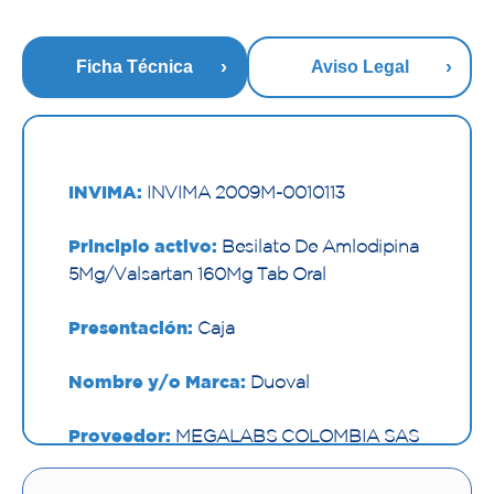
Ficha Técnica
Aviso Legal
INVIMA:
INVIMA 2009M-0010113
Principio activo:
Besilato De Amlodipina
5Mg/Valsartan 160Mg Tab Oral
Presentación:
Caja
Nombre y/o Marca:
Duoval
Proveedor:
MEGALABS COLOMBIA SAS
Vía de administración:
ORAL