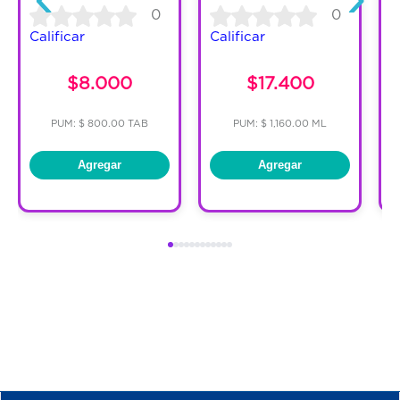
0
0
Calificar
Calificar
C
$8.000
$17.400
PUM: $ 800.00 TAB
PUM: $ 1,160.00 ML
Agregar
Agregar