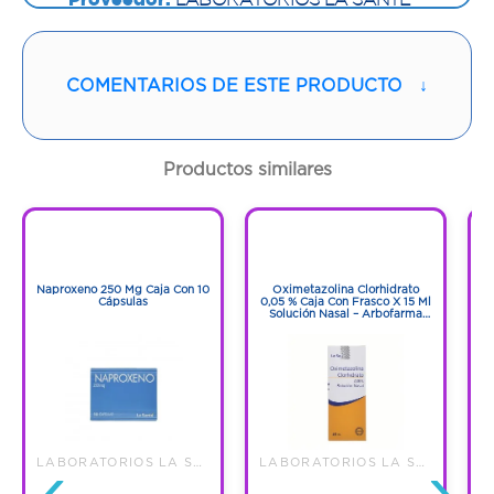
S A
Vía de administración:
ORAL
COMENTARIOS DE ESTE PRODUCTO
↓
Contenido:
1 Und
Productos similares
Cantidad:
30 Tabletas
1
1
Código:
1284672
1
1
Naproxeno 250 Mg Caja Con 10
Oximetazolina Clorhidrato
Cápsulas
0,05 % Caja Con Frasco X 15 Ml
Solución Nasal – Arbofarma
S.A.S.
‹
›
LABORATORIOS LA SANTE S A
LABORATORIOS LA SANTE S A