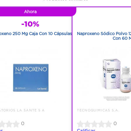
Ahora
1
-10%
1
oxeno 250 Mg Caja Con 10 Cápsulas
Naproxeno Sódico Polvo 1
Con 60 M
TORIOS LA SANTE S A
TECNOQUIMICAS S.A.
0
0
ar
Calificar