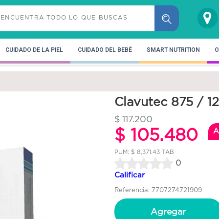
CUIDADO DE LA PIEL
CUIDADO DEL BEBÉ
SMART NUTRITION
O
Clavutec 875 / 1
$ 117.200
$ 105.480
A
PUM: $ 8,371.43 TAB
0
Calificar
Referencia: 7707274721909
Agregar