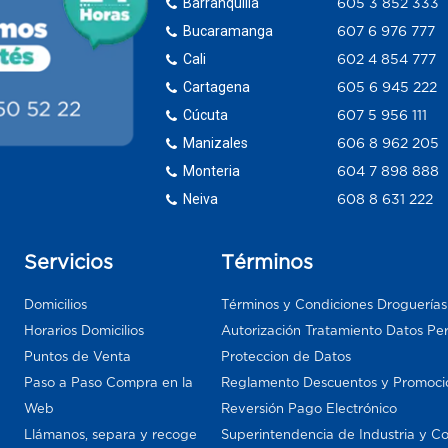
Barranquilla
605 3 852 333
Bucaramanga
607 6 976 777
Cali
602 4 854 777
Cartagena
605 6 945 222
Cúcuta
607 5 956 111
Manizales
606 8 962 205
Monteria
604 7 898 888
Neiva
608 8 631 222
Servicios
Términos
Domicilios
Términos y Condiciones Droguería
Horarios Domicilios
Autorización Tratamiento Datos Pe
Puntos de Venta
Proteccion de Datos
Paso a Paso Compra en la
Reglamento Descuentos y Promoci
Web
Reversión Pago Electrónico
Llámanos, separa y recoge
Superintendencia de Industria y C