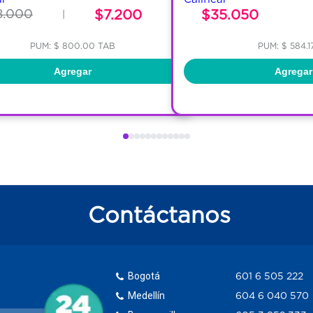
8.000
$7.200
$35.050
|
PUM: $ 800.00 TAB
PUM: $ 584.1
Agregar
Agregar
Contáctanos
Bogotá
601 6 505 222
Medellín
604 6 040 570