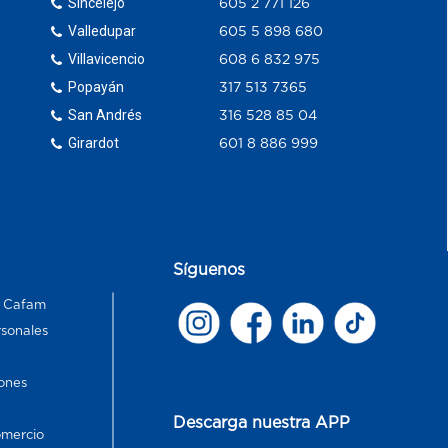
Sincelejo
605 2 771 126
Valledupar
605 5 898 680
Villavicencio
608 6 832 975
Popayán
317 513 7365
San Andrés
316 528 85 04
Girardot
601 8 886 999
Síguenos
s Cafam
rsonales
ones
Descarga nuestra APP
omercio