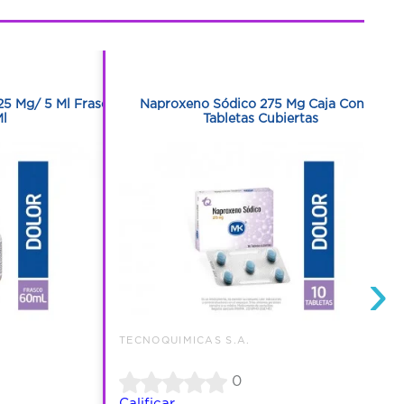
1
1
25 Mg/ 5 Ml Frasco
Naproxeno Sódico 275 Mg Caja Con 10
l
Tabletas Cubiertas
›
TECNOQUIMICAS S.A.
0
Calificar