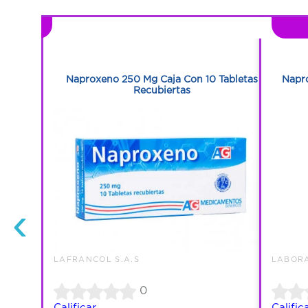
1
1
n 10
Naproxeno 250 Mg Caja Con 10 Tabletas
Napr
Recubiertas
‹
LAFRANCOL S.A.S
LABORA
0
Calificar
Calific