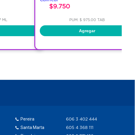
$9.750
7 ML
PUM: $ 975.00 TAB
Agregar
Pereira
606 3 402 444
Santa Marta
605 4 368 111