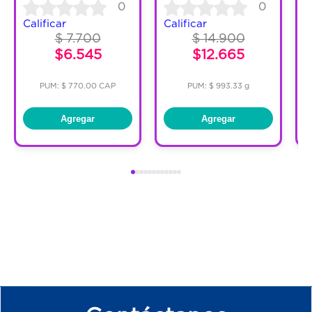
0
0
C
Calificar
Calificar
$ 7.700
$ 14.900
$6.545
$12.665
PUM: $ 770.00 CAP
PUM: $ 993.33 g
Agregar
Agregar