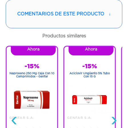
Vía de administración:
ORAL
COMENTARIOS DE ESTE PRODUCTO
↓
Contenido:
1 Und
Cantidad:
30 Tabletas
Productos similares
Código:
1285690
Ahora
Ahora
-15%
-15%
Naproxeno 250 Mg Caja Con 10
Aciclovir Ungüento 5% Tubo
0
Comprimidos - Genfar
Con 15 G
‹
›
G
GENFAR S.A.
GENFAR S.A.