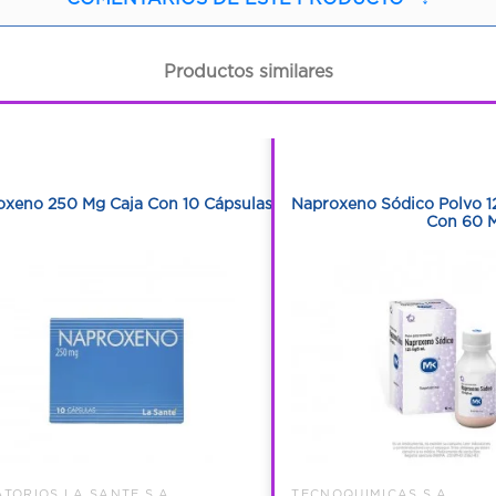
Productos similares
1
1
1
1
oxeno 250 Mg Caja Con 10 Cápsulas
Naproxeno Sódico Polvo 1
Con 60 M
TORIOS LA SANTE S A
TECNOQUIMICAS S.A.