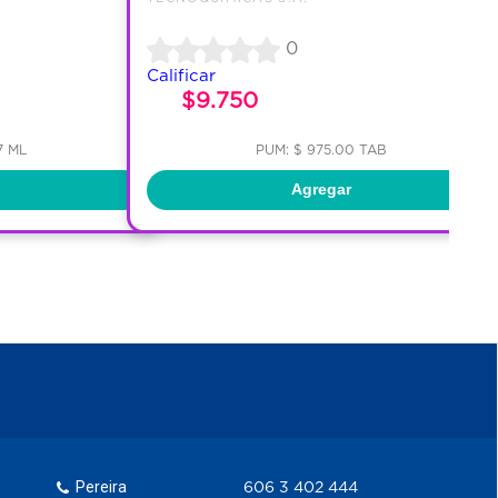
0
Calificar
$9.750
7 ML
PUM: $ 975.00 TAB
Agregar
Pereira
606 3 402 444