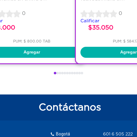
0
0
ar
Calificar
8.000
$35.050
PUM: $ 800.00 TAB
PUM: $ 584.1
Agregar
Agregar
Contáctanos
Bogotá
601 6 505 222