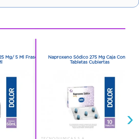
1
1
25 Mg/ 5 Ml Frasco
Naproxeno Sódico 275 Mg Caja Con 10
l
Tabletas Cubiertas
›
TECNOQUIMICAS S.A.