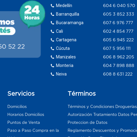
Medellín
604 6 040 570
Barranquilla
605 3 852 333
Bucaramanga
607 6 976 777
Cali
602 4 854 777
Cartagena
605 6 945 222
Cúcuta
607 5 956 111
Manizales
606 8 962 205
Monteria
604 7 898 888
Neiva
608 8 631 222
Servicios
Términos
Domicilios
Términos y Condiciones Droguería
Horarios Domicilios
Autorización Tratamiento Datos Pe
Puntos de Venta
Proteccion de Datos
Paso a Paso Compra en la
Reglamento Descuentos y Promoci