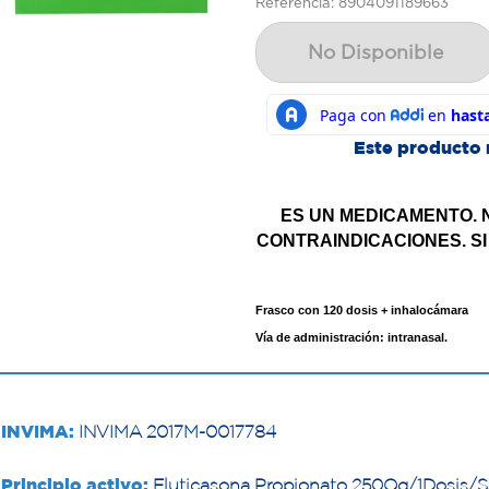
Referencia: 8904091189663
No Disponible
Este producto 
ES UN MEDICAMENTO. 
CONTRAINDICACIONES. SI
Frasco con 120 dosis + inhalocámara
Vía de administración: intranasal.
INVIMA:
INVIMA 2017M-0017784
Principio activo:
Fluticasona Propionato 250µg/1Dosis/Sa