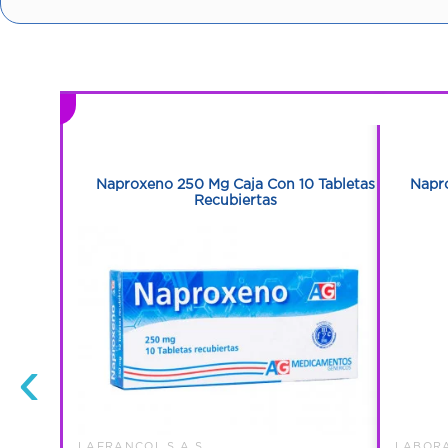
1
1
n 10
Naproxeno 250 Mg Caja Con 10 Tabletas
Napr
Recubiertas
‹
LAFRANCOL S.A.S
LABORA