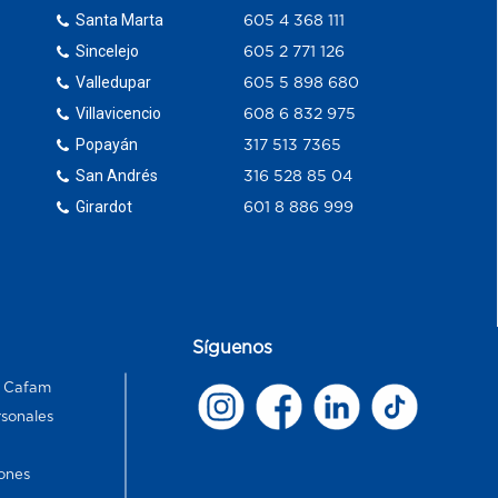
Santa Marta
605 4 368 111
Sincelejo
605 2 771 126
Valledupar
605 5 898 680
Villavicencio
608 6 832 975
Popayán
317 513 7365
San Andrés
316 528 85 04
Girardot
601 8 886 999
Síguenos
s Cafam
rsonales
ones