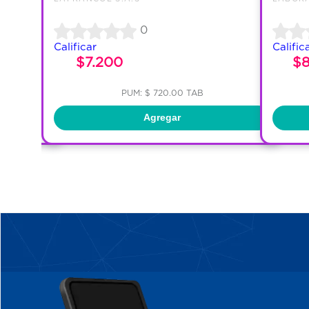
0
Calificar
Calific
45
$7.200
$
PUM: $ 720.00 TAB
Agregar