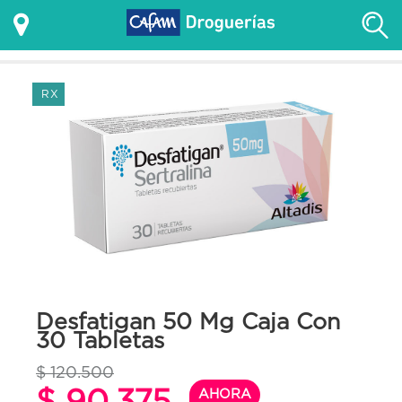
RX
Desfatigan 50 Mg Caja Con
30 Tabletas
$ 120.500
$ 90.375
AHORA