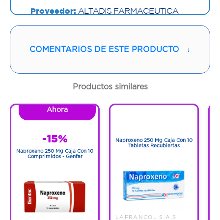
Proveedor:
ALTADIS FARMACEUTICA
SAS
Vía de administración:
ORAL
COMENTARIOS DE ESTE PRODUCTO
↓
Contenido:
1 Und
Productos similares
Cantidad:
30 Tabletas
Ahora
1
Código:
1285853
1
-15%
Naproxeno 250 Mg Caja Con 10
N
Tabletas Recubiertas
Naproxeno 250 Mg Caja Con 10
Comprimidos - Genfar
LAFRANCOL S.A.S