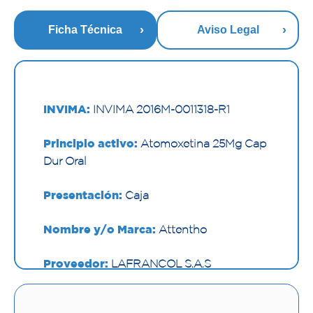
Ficha Técnica
Aviso Legal
INVIMA:
INVIMA 2016M-0011318-R1
Principio activo:
Atomoxetina 25Mg Cap
Dur Oral
Presentación:
Caja
Nombre y/o Marca:
Attentho
Proveedor:
LAFRANCOL S.A.S
Vía de administración:
ORAL