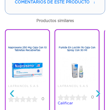
COMENTARIOS DE ESTE PRODUCTO
↓
Contenido:
1 Und
Cantidad:
30 Blisters
Productos similares
Código:
1282484
1
1
1
1
Naproxeno 250 Mg Caja Con 10
Funide En Loción 1% Caja Con
F
Tabletas Recubiertas
Spray Con 30 Ml
‹
›
LAFRANCOL S.A.S
LAFRANCOL S.A.S
L
0
0
Calificar
C