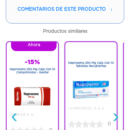
Vía de administración:
ORAL
COMENTARIOS DE ESTE PRODUCTO
↓
Contenido:
1 Und
Cantidad:
10 Tabletas
Productos similares
Código:
78574
Ahora
1
1
-15%
Naproxeno 250 Mg Caja Con 10
N
Tabletas Recubiertas
Naproxeno 250 Mg Caja Con 10
Comprimidos - Genfar
‹
›
LAFRANCOL S.A.S
GENFAR S.A.
0
0