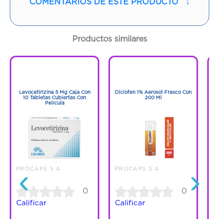
COMENTARIOS DE ESTE PRODUCTO
↓
Contenido:
1 Und
Cantidad:
21 Tabletas
Productos similares
Código:
1287137
1
1
1
1
Levocetirizina 5 Mg Caja Con
Diclofen 1% Aerosol Frasco Con
F
10 Tabletas Cubiertas Con
200 Ml
Película
‹
›
PROCAPS S A
PROCAPS S A
P
0
0
Calificar
Calificar
C