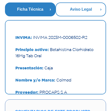
Ficha Técnica
Aviso Legal
INVIMA:
INVIMA 2023M-0006502-R2
Principio activo:
Betahistina Clorhidrato
16Mg Tab Oral
Presentación:
Caja
Nombre y/o Marca:
Colmed
Proveedor:
PROCAPS S A
Vía de administración:
ORAL