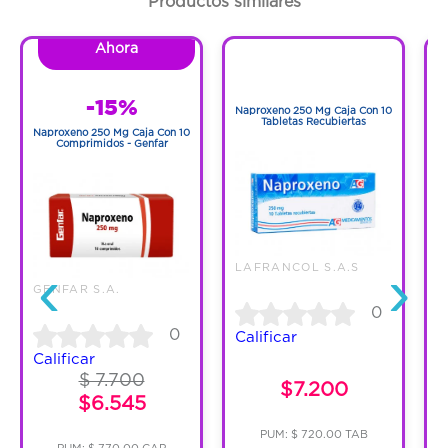
Productos similares
Cantidad:
1 Frasco Con Gotas
Ahora
1
1
Código:
1288247
-15%
Naproxeno 250 Mg Caja Con 10
N
Tabletas Recubiertas
Naproxeno 250 Mg Caja Con 10
Comprimidos - Genfar
‹
›
LAFRANCOL S.A.S
GENFAR S.A.
0
0
Calificar
C
Calificar
$ 7.700
$7.200
$6.545
PUM: $ 720.00 TAB
PUM: $ 770.00 CAP