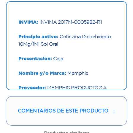
INVIMA:
INVIMA 2017M-0005982-R1
Principio activo:
Cetirizina Diclorhidrato
10Mg/1Ml Sol Oral
Presentación:
Caja
Nombre y/o Marca:
Memphis
Proveedor:
MEMPHIS PRODUCTS S.A.
Vía de administración:
ORAL
COMENTARIOS DE ESTE PRODUCTO
↓
Sabor:
Cereza
Contenido:
15 Ml