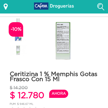
-10%
Ceritizina 1 % Memphis Gotas
Frasco Con 15 Ml
$ 14.200
$ 12.780
AHORA
PUM: $ 946.67 ML