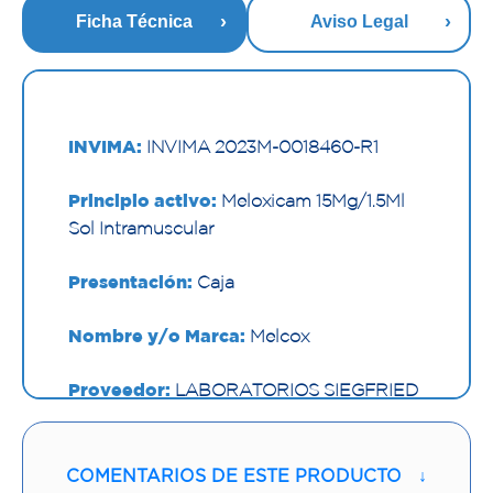
Ficha Técnica
Aviso Legal
INVIMA:
INVIMA 2023M-0018460-R1
Principio activo:
Meloxicam 15Mg/1.5Ml
Sol Intramuscular
Presentación:
Caja
Nombre y/o Marca:
Melcox
Proveedor:
LABORATORIOS SIEGFRIED
S.A
Vía de administración:
COMENTARIOS DE ESTE PRODUCTO
↓