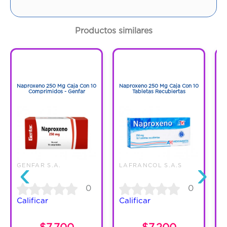
INTRAMUSCULAR
Contenido:
1,5 Ml
Productos similares
Cantidad:
3 Ampolletas
1
1
1
1
Código:
1290035
Naproxeno 250 Mg Caja Con 10
Naproxeno 250 Mg Caja Con 10
N
Comprimidos - Genfar
Tabletas Recubiertas
‹
›
GENFAR S.A.
LAFRANCOL S.A.S
0
0
Calificar
Calificar
C
$7.700
$7.200