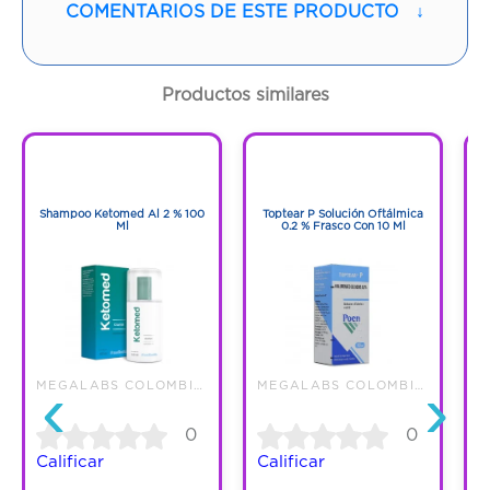
COMENTARIOS DE ESTE PRODUCTO
↓
Contenido:
1 Und
Cantidad:
5 Tabletas
Productos similares
Código:
1290768
1
1
1
1
Shampoo Ketomed Al 2 % 100
Toptear P Solución Oftálmica
Ml
0.2 % Frasco Con 10 Ml
Pr
‹
›
MEGALABS COLOMBIA SAS
MEGALABS COLOMBIA SAS
0
0
Calificar
Calificar
C