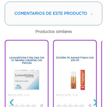
Vía de administración:
ORAL
COMENTARIOS DE ESTE PRODUCTO
↓
Contenido:
1 Und
Cantidad:
20 Cápsulas
Productos similares
Código:
1291285
1
1
1
1
Levocetirizina 5 Mg Caja Con
Diclofen 1% Aerosol Frasco Con
F
10 Tabletas Cubiertas Con
200 Ml
Película
‹
›
PROCAPS S A
PROCAPS S A
P
0
0