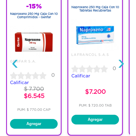
1
-15%
Naproxeno 250 Mg Caja Con 10
N
Tabletas Recubiertas
Naproxeno 250 Mg Caja Con 10
Comprimidos - Genfar
‹
›
LAFRANCOL S.A.S
GENFAR S.A.
0
0
Calificar
C
Calificar
$ 7.700
$7.200
$6.545
PUM: $ 720.00 TAB
PUM: $ 770.00 CAP
Agregar
Agregar