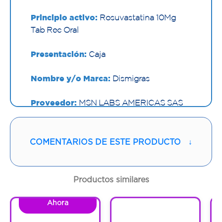
Principio activo:
Rosuvastatina 10Mg
Tab Rec Oral
Presentación:
Caja
Nombre y/o Marca:
Dismigras
Proveedor:
MSN LABS AMERICAS SAS
Vía de administración:
ORAL
COMENTARIOS DE ESTE PRODUCTO
↓
Contenido:
1 Und
Cantidad:
30 Tabletas
Productos similares
Código:
1291364
Ahora
1