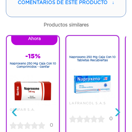
COMENTARIOS DE ESTE PRODUCTO
↓
Contenido:
1 Und
Cantidad:
60 Tabletas
Productos similares
Código:
1292277
Ahora
1
1
-15%
Naproxeno 250 Mg Caja Con 10
N
Tabletas Recubiertas
Naproxeno 250 Mg Caja Con 10
Comprimidos - Genfar
‹
›
LAFRANCOL S.A.S
GENFAR S.A.
0
0