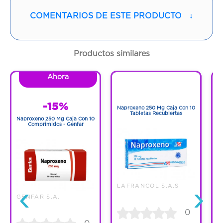
Vía de administración:
ORAL
COMENTARIOS DE ESTE PRODUCTO
↓
Contenido:
1 Und
Productos similares
Cantidad:
30 Tabletas
Ahora
1
Código:
1293939
1
-15%
Naproxeno 250 Mg Caja Con 10
N
Tabletas Recubiertas
Naproxeno 250 Mg Caja Con 10
Comprimidos - Genfar
‹
›
LAFRANCOL S.A.S
GENFAR S.A.
0
0