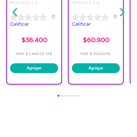
‹
›
PROCAPS S A
PROCAPS S A
P
0
0
Calificar
Calificar
C
$36.400
$60.900
PUM: $ 3,640.00 TAB
PUM: $ 304.50 ML
Agregar
Agregar