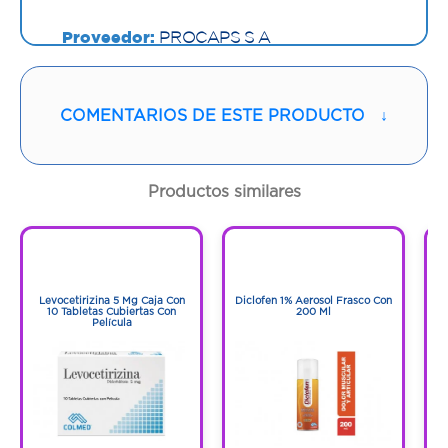
Proveedor:
PROCAPS S A
Vía de administración:
ORAL
COMENTARIOS DE ESTE PRODUCTO
↓
Contenido:
120 Ml
Cantidad:
1 Frasco
Productos similares
Código:
1070633
1
1
1
1
Levocetirizina 5 Mg Caja Con
Diclofen 1% Aerosol Frasco Con
F
10 Tabletas Cubiertas Con
200 Ml
Película