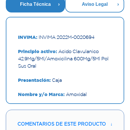
Ficha Técnica
Aviso Legal
INVIMA:
INVIMA 2022M-0020694
Principio activo:
Acido Clavulanico
42.9Mg/5Ml/Amoxicilina 600Mg/5Ml Pol
Sus Oral
Presentación:
Caja
Nombre y/o Marca:
Amoxidal
Proveedor:
MEGALABS COLOMBIA SAS
Vía de administración:
ORAL
COMENTARIOS DE ESTE PRODUCTO
↓