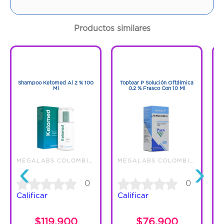
Contenido:
100 Ml
Productos similares
Cantidad:
1 Frasco
1
1
Código:
1294386
1
1
Shampoo Ketomed Al 2 % 100
Toptear P Solución Oftálmica
Ml
0.2 % Frasco Con 10 Ml
Pr
‹
›
MEGALABS COLOMBIA SAS
MEGALABS COLOMBIA SAS
0
0
Calificar
Calificar
C
$119.900
$76.900