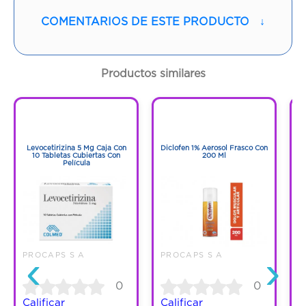
Vía de administración:
ORAL
COMENTARIOS DE ESTE PRODUCTO
↓
Contenido:
1 Und
Cantidad:
30 Cápsulas
Productos similares
Código:
1295087
1
1
1
1
Levocetirizina 5 Mg Caja Con
Diclofen 1% Aerosol Frasco Con
F
10 Tabletas Cubiertas Con
200 Ml
Película
‹
›
PROCAPS S A
PROCAPS S A
P
0
0
Calificar
Calificar
C