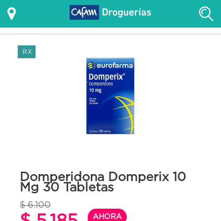
RX
Domperidona Domperix 10
Mg 30 Tabletas
$ 6.100
$ 5.185
AHORA