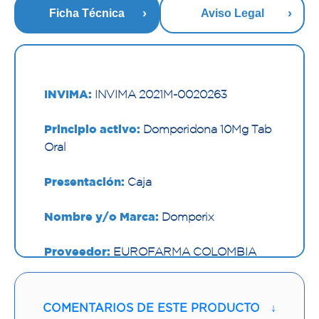
Ficha Técnica
Aviso Legal
INVIMA:
INVIMA 2021M-0020263
Principio activo:
Domperidona 10Mg Tab
Oral
Presentación:
Caja
Nombre y/o Marca:
Domperix
Proveedor:
EUROFARMA COLOMBIA
SAS
Vía de administración:
ORAL
COMENTARIOS DE ESTE PRODUCTO
↓