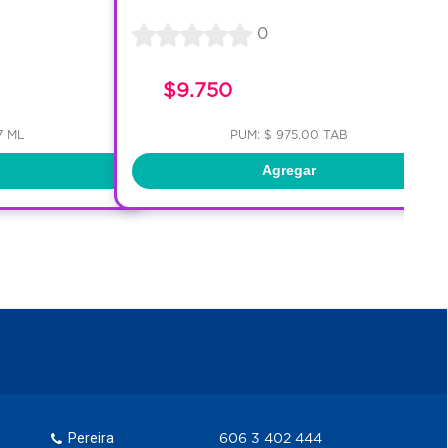
0
$9.750
7 ML
PUM: $ 975.00 TAB
Agregar
Pereira
606 3 402 444