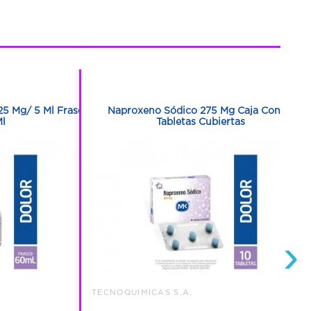
1
1
25 Mg/ 5 Ml Frasco
Naproxeno Sódico 275 Mg Caja Con 10
l
Tabletas Cubiertas
›
TECNOQUIMICAS S.A.