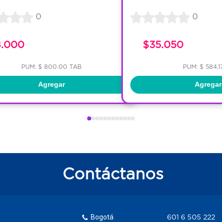
0
0
8.000
$35.050
PUM: $ 800.00 TAB
PUM: $ 584.1
Agregar
Agregar
Contáctanos
Bogotá
601 6 505 222