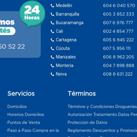
Medellín
604 6 040 570
Barranquilla
605 3 852 333
Bucaramanga
607 6 976 777
Cali
602 4 854 777
Cartagena
605 6 945 222
Cúcuta
607 5 956 111
Manizales
606 8 962 205
Monteria
604 7 898 888
Neiva
608 8 631 222
Servicios
Términos
Domicilios
Términos y Condiciones Droguería
Horarios Domicilios
Autorización Tratamiento Datos Pe
Puntos de Venta
Proteccion de Datos
Paso a Paso Compra en la
Reglamento Descuentos y Promoci