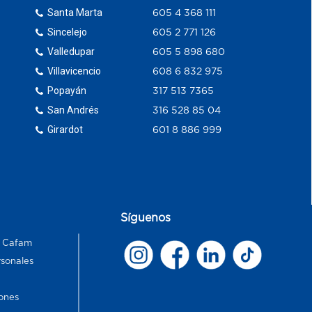
Santa Marta
605 4 368 111
Sincelejo
605 2 771 126
Valledupar
605 5 898 680
Villavicencio
608 6 832 975
Popayán
317 513 7365
San Andrés
316 528 85 04
Girardot
601 8 886 999
Síguenos
s Cafam
rsonales
ones