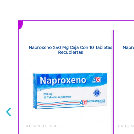
1
1
n 10
Naproxeno 250 Mg Caja Con 10 Tabletas
Napr
Recubiertas
‹
LAFRANCOL S.A.S
LABORA