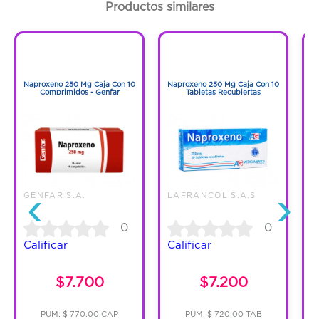
INTRAMUSCULAR
Productos similares
Contenido:
5 Ml
1
1
1
1
Cantidad:
1 Ampolleta
Naproxeno 250 Mg Caja Con 10
Naproxeno 250 Mg Caja Con 10
N
Comprimidos - Genfar
Tabletas Recubiertas
Código:
1297361
‹
›
GENFAR S.A.
LAFRANCOL S.A.S
0
0
Calificar
Calificar
C
$7.700
$7.200
PUM: $ 770.00 CAP
PUM: $ 720.00 TAB