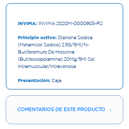
INVIMA:
INVIMA 2020M-0000903-R2
Principio activo:
Dipirona Sodica
(Metamizol Sodico) 2.5G/5Ml/N-
Butilbromuro De Hioscina
(Butilescopolamina) 20Mg/5Ml Sol
Intramuscular/Intravenosa
Presentación:
Caja
Nombre y/o Marca:
Pura+
Proveedor:
VITALIS S A C I
COMENTARIOS DE ESTE PRODUCTO
↓
Vía de administración: