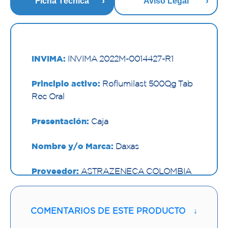
Ficha Técnica
Aviso Legal
INVIMA:
INVIMA 2022M-0014427-R1
Principio activo:
Roflumilast 500µg Tab
Rec Oral
Presentación:
Caja
Nombre y/o Marca:
Daxas
Proveedor:
ASTRAZENECA COLOMBIA
S.A
Vía de administración:
ORAL
COMENTARIOS DE ESTE PRODUCTO
↓