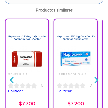
Contenido:
1 Und
Productos similares
Cantidad:
30 Tabletas
1
1
Código:
1258865
1
1
Naproxeno 250 Mg Caja Con 10
Naproxeno 250 Mg Caja Con 10
N
Comprimidos - Genfar
Tabletas Recubiertas
‹
›
GENFAR S.A.
LAFRANCOL S.A.S
0
0
Calificar
Calificar
C
$7.700
$7.200