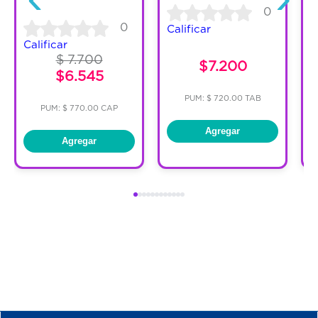
0
0
Calificar
C
Calificar
$ 7.700
$7.200
$6.545
PUM: $ 720.00 TAB
PUM: $ 770.00 CAP
Agregar
Agregar