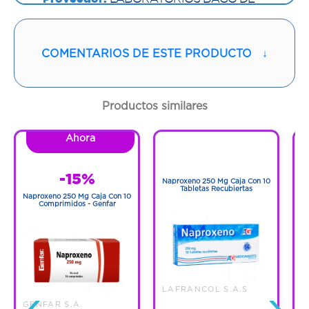
COLOMBIA
Vía de administración:
ORAL
COMENTARIOS DE ESTE PRODUCTO
↓
Contenido:
1 Und
Productos similares
Cantidad:
30 Cápsulas
Ahora
1
Código:
1207567
1
-15%
Naproxeno 250 Mg Caja Con 10
N
Tabletas Recubiertas
Naproxeno 250 Mg Caja Con 10
Comprimidos - Genfar
‹
›
LAFRANCOL S.A.S
GENFAR S.A.