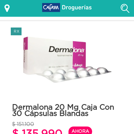
RX
Dermalona 20 Mg Caja Con
30 Cápsulas Blandas
$ 151.100
$ 135.990
AHORA