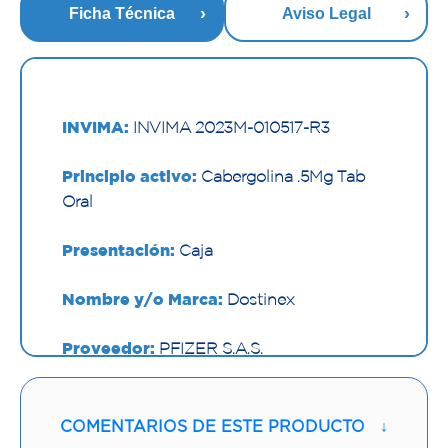
Ficha Técnica
Aviso Legal
INVIMA:
INVIMA 2023M-010517-R3
Principio activo:
Cabergolina .5Mg Tab
Oral
Presentación:
Caja
Nombre y/o Marca:
Dostinex
Proveedor:
PFIZER S.A.S.
Vía de administración:
ORAL
COMENTARIOS DE ESTE PRODUCTO
↓
Contenido:
1 Und