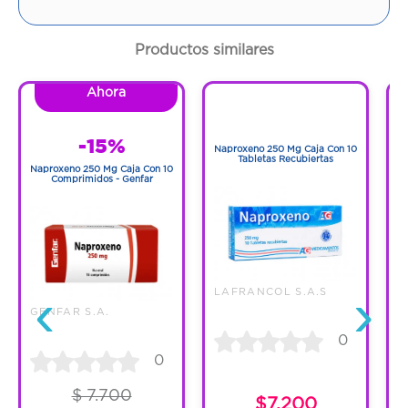
Cantidad:
2 Tabletas
Productos similares
Código:
1260185
Ahora
1
1
-15%
Naproxeno 250 Mg Caja Con 10
N
Tabletas Recubiertas
Naproxeno 250 Mg Caja Con 10
Comprimidos - Genfar
‹
›
LAFRANCOL S.A.S
GENFAR S.A.
0
0
$ 7.700
$7.200